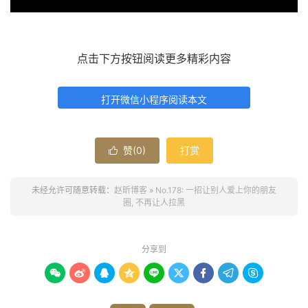
点击下方按钮阅读更多精彩内容
打开微信小程序阅读本文
赞(
0
)
打赏

未经允许可随意转载：
赵昕博客
»
No.178: 一招让别人爱上你的朋友
圈, 不再让人拉黑
分享到








