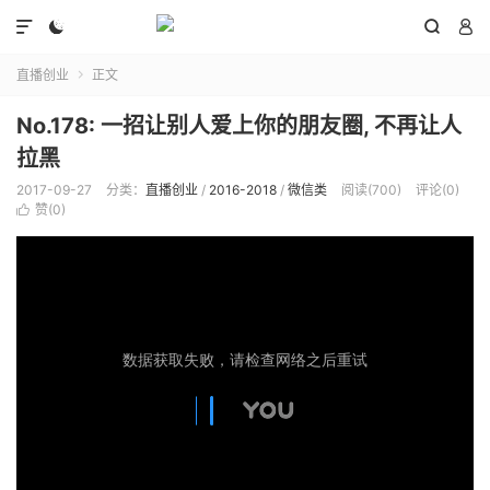




直播创业
正文

No.178: 一招让别人爱上你的朋友圈, 不再让人
拉黑
2017-09-27
分类：
直播创业
/
2016-2018
/
微信类
阅读(
700
)
评论(0)
赞(
0
)
