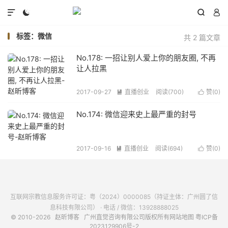




标签：微信
共 2 篇文章
No.178: 一招让别人爱上你的朋友圈, 不再
让人拉黑
2017-09-27
直播创业
阅读(
700
)
赞(
0
)


No.174: 微信迎来史上最严重的封号
2017-09-16
直播创业
阅读(
694
)
赞(
0
)


互联网宗教信息服务许可证：粤（2024）0000085（持证主体：广州圆了信
息科技有限公司） · 电话 / 微信：13928888025
© 2010-2026
赵昕博客
广州直觉咨询有限公司版权所有
网站地图
粤ICP备
2023129906号-2