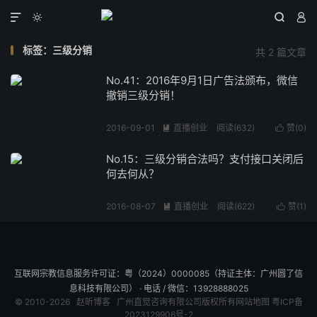




标签：三级分销
共 2 篇文章
No.41：2016年9月1日广告法颁布，微信
撤销三级分销！
2016-09-01
直播创业
阅读(
632
)
赞(
0
)


No.15：三级分销合法吗？支付接口关闭后
何去何从？
2016-08-07
直播创业
阅读(
622
)
赞(
1
)


互联网宗教信息服务许可证：粤（2024）0000085（持证主体：广州圆了信
息科技有限公司） · 电话 / 微信：13928888025
© 2010-2026
赵昕博客
广州直觉咨询有限公司版权所有
网站地图
粤ICP备
2023129906号-2