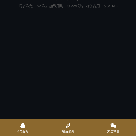
请求次数：52 次，加载用时：0.229 秒，内存占用：6.39 MB



QQ咨询
电话咨询
关注微信