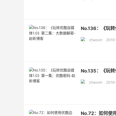
No.136：《
zhaoxin
2016
No.135：《玩
zhaoxin
2016
No.72：如何