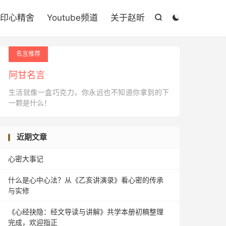

印心精舍
Youtube频道
关于赵昕


名言推荐
阿甘名言
生活就像一盒巧克力，你永远也不知道你拿到的下
一颗是什么！
近期文章
心密大事记
什么是心中心法？从《乙亥讲演录》看心密的传承
与实修
《心经抉隐：经文导读与讲解》共学本册初稿整理
完成，欢迎指正