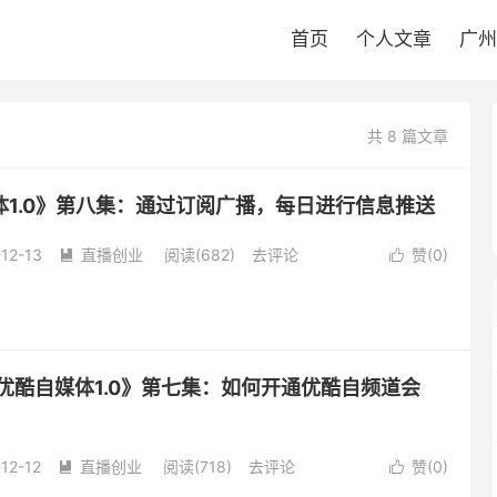
首页
个人文章
广州
共 8 篇文章
体1.0》第八集：通过订阅广播，每日进行信息推送
12-13
直播创业
阅读(
682
)
去评论
赞(
0
)


玩转优酷自媒体1.0》第七集：如何开通优酷自频道会
12-12
直播创业
阅读(
718
)
去评论
赞(
0
)

