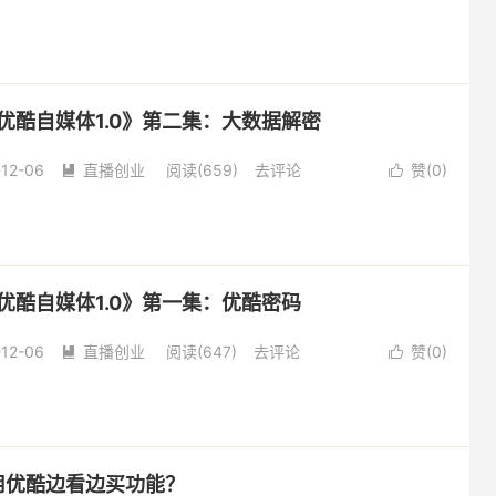
玩转优酷自媒体1.0》第二集：大数据解密
-12-06
直播创业
阅读(
659
)
去评论
赞(
0
)


转优酷自媒体1.0》第一集：优酷密码
-12-06
直播创业
阅读(
647
)
去评论
赞(
0
)


使用优酷边看边买功能？