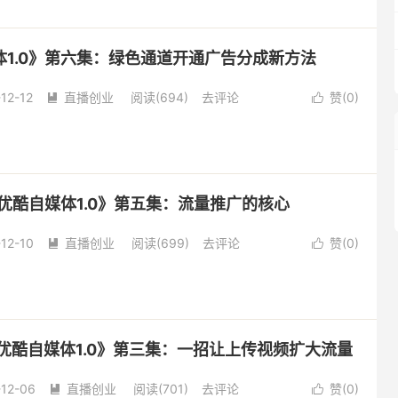
1.0》第六集：绿色通道开通广告分成新方法
12-12
直播创业
阅读(
694
)
去评论
赞(
0
)


玩转优酷自媒体1.0》第五集：流量推广的核心
12-10
直播创业
阅读(
699
)
去评论
赞(
0
)


玩转优酷自媒体1.0》第三集：一招让上传视频扩大流量
-12-06
直播创业
阅读(
701
)
去评论
赞(
0
)

