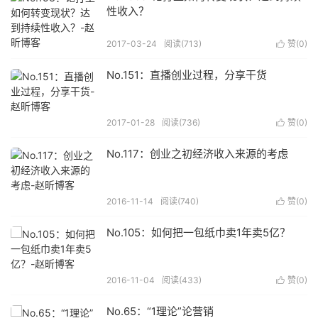
性收入？
2017-03-24
阅读(
713
)
赞(
0
)

No.151：直播创业过程，分享干货
2017-01-28
阅读(
736
)
赞(
0
)

No.117：创业之初经济收入来源的考虑
2016-11-14
阅读(
740
)
赞(
0
)

No.105：如何把一包纸巾卖1年卖5亿？
2016-11-04
阅读(
433
)
赞(
0
)

No.65：“1理论”论营销