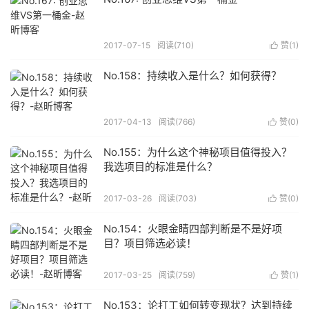
2017-07-15
阅读(
710
)
赞(
1
)

No.158：持续收入是什么？如何获得？
2017-04-13
阅读(
766
)
赞(
0
)

No.155：为什么这个神秘项目值得投入？
我选项目的标准是什么？
2017-03-26
阅读(
703
)
赞(
0
)

No.154：火眼金睛四部判断是不是好项
目？项目筛选必读！
2017-03-25
阅读(
759
)
赞(
1
)

No.153：论打工如何转变现状？达到持续