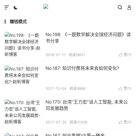




赚钱模式
No.198: 《一题数学解决全球经济问题》读
书分享
2018-01-11
阅读(
867
)
赞(
1
)

No.187: 知识付费将未来会如何变化?
2017-12-04
阅读(
868
)
赞(
1
)

No.170: 台湾“王力宏”谈人工智能, 未来公
司发展趋势
2017-07-25
阅读(
1109
)
赞(
1
)

No.167: 创业思维VS第一桶金