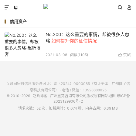




信用资产
No.200：这么重要的事情，却被很多人忽
略
如何提升你的征信情况
2021-03-08
阅读(
1105
)
赞(
8
)

互联网宗教信息服务许可证：粤（2024）0000085（持证主体：广州圆了信
息科技有限公司） · 电话 / 微信：13928888025
© 2010-2026
赵昕博客
广州直觉咨询有限公司版权所有
网站地图
粤ICP备
2023129906号-2
请求次数：52 次，加载用时：0.074 秒，内存占用：6.39 MB