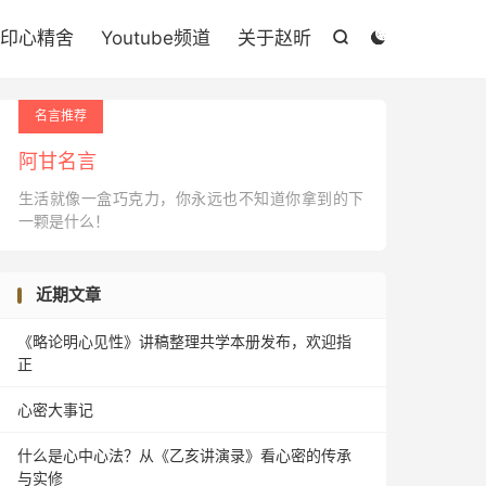

印心精舍
Youtube频道
关于赵昕


名言推荐
阿甘名言
生活就像一盒巧克力，你永远也不知道你拿到的下
一颗是什么！
近期文章
《略论明心见性》讲稿整理共学本册发布，欢迎指
正
心密大事记
什么是心中心法？从《乙亥讲演录》看心密的传承
与实修