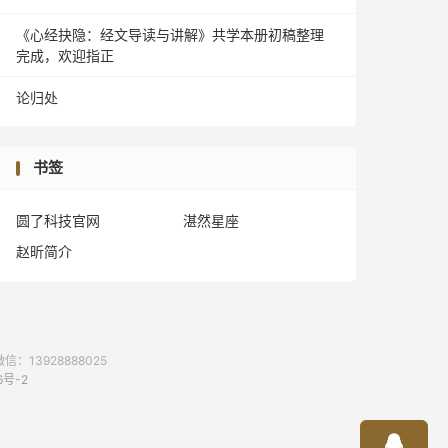
《心经抉隐：经文导读与讲解》共学本册初稿整理
完成，欢迎指正
论归处
书签
圆了科技官网
湛然星座
赵昕简介
13928888025
6号-2
