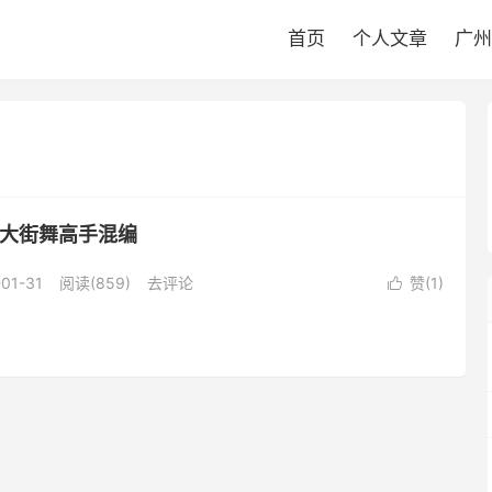
首页
个人文章
广州
0大街舞高手混编
-01-31
阅读(
859
)
去评论
赞(
1
)
