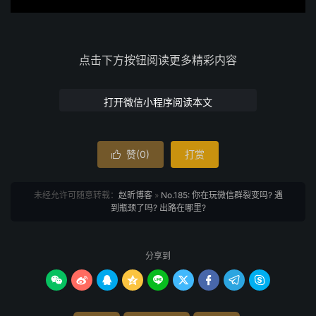
点击下方按钮阅读更多精彩内容
打开微信小程序阅读本文
赞(
0
)
打赏

未经允许可随意转载：
赵昕博客
»
No.185: 你在玩微信群裂变吗? 遇
到瓶颈了吗? 出路在哪里?
分享到








