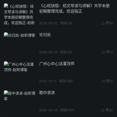
《心经抉隐：经文导读与讲解》共学本册
初稿整理完成，欢迎指正
2026-08-02
阅读(
16
)
赞(
0
)

论归处
2026-06-12
阅读(
32
)
赞(
1
)

广州心中心法灌顶师
2025-12-11
阅读(
199
)
赞(
1
)

稳中求进
2025-04-10
阅读(
167
)
赞(
0
)
