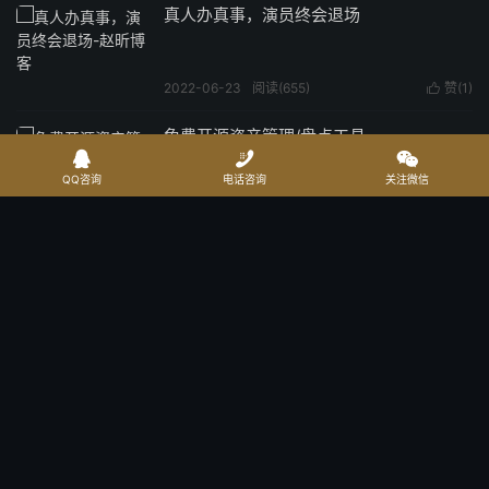
真人办真事，演员终会退场
2022-06-23
阅读(
655
)
赞(
1
)

免费开源资产管理/盘点工具



QQ咨询
电话咨询
关注微信
2022-06-16
阅读(
323
)
赞(
0
)

paypal注册了就被永久限制登录？如何解
决？
2022-06-09
阅读(
1626
)
赞(
0
)

tiktok随笔
2022-06-01
阅读(
320
)
赞(
0
)
