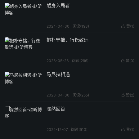
躬身入局者
2024-04-30
阅读(
193
)
赞(
1
)

抱朴守拙，行稳致远
2023-05-23
阅读(
296
)
赞(
0
)

马尼拉相遇
2023-04-30
阅读(
255
)
赞(
2
)

骤然回首
2022-12-07
阅读(
913
)
赞(
1
)
