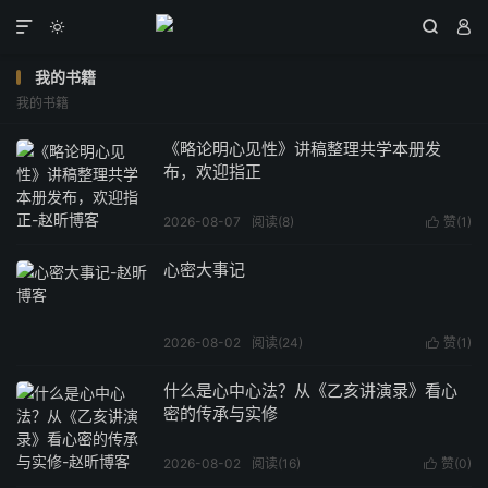




我的书籍
我的书籍
《略论明心见性》讲稿整理共学本册发
布，欢迎指正
2026-08-07
阅读(
8
)
赞(
1
)

心密大事记
2026-08-02
阅读(
24
)
赞(
1
)

什么是心中心法？从《乙亥讲演录》看心
密的传承与实修
2026-08-02
阅读(
16
)
赞(
0
)
