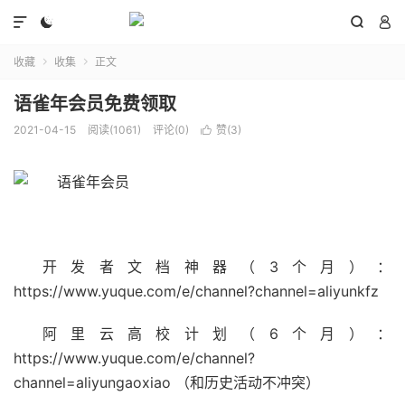




收藏
收集
正文


语雀年会员免费领取
2021-04-15
阅读(
1061
)
评论(0)
赞(
3
)

开发者文档神器（3个月）：
https://www.yuque.com/e/channel?channel=aliyunkfz
阿里云高校计划（6个月）：
https://www.yuque.com/e/channel?
channel=aliyungaoxiao （和历史活动不冲突）