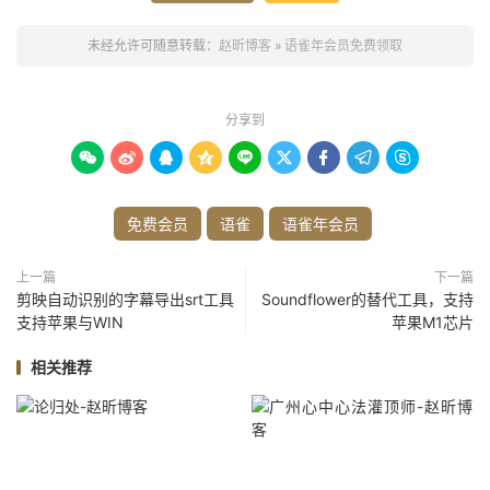
未经允许可随意转载：
赵昕博客
»
语雀年会员免费领取
分享到









免费会员
语雀
语雀年会员
上一篇
下一篇
剪映自动识别的字幕导出srt工具
Soundflower的替代工具，支持
支持苹果与WIN
苹果M1芯片
相关推荐