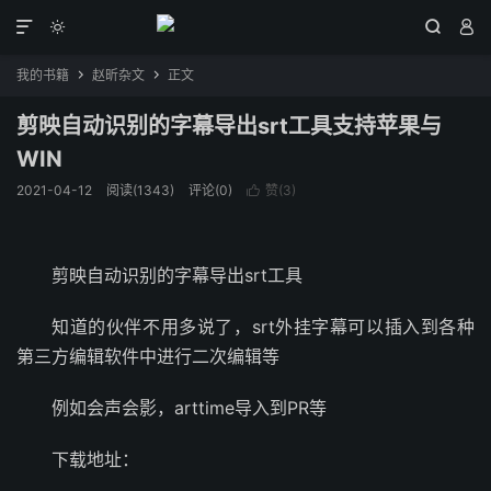




我的书籍
赵昕杂文
正文


剪映自动识别的字幕导出srt工具支持苹果与
WIN
2021-04-12
阅读(
1343
)
评论(0)
赞(
3
)

剪映自动识别的字幕导出srt工具
知道的伙伴不用多说了，srt外挂字幕可以插入到各种
第三方编辑软件中进行二次编辑等
例如会声会影，arttime导入到PR等
下载地址：