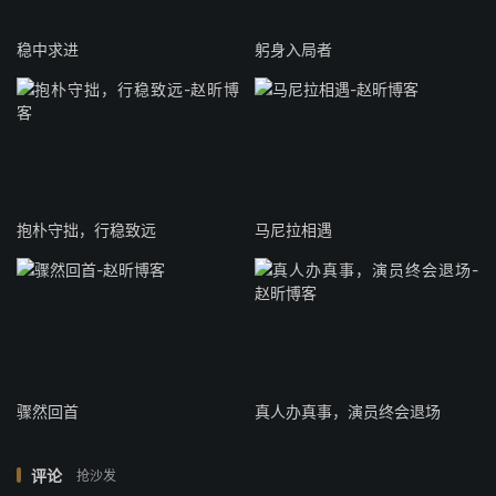
稳中求进
躬身入局者
抱朴守拙，行稳致远
马尼拉相遇
骤然回首
真人办真事，演员终会退场
评论
抢沙发