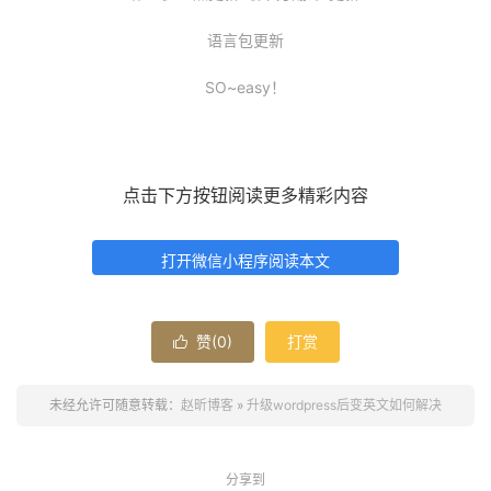
语言包更新
SO~easy！
点击下方按钮阅读更多精彩内容
打开微信小程序阅读本文
赞(
0
)
打赏

未经允许可随意转载：
赵昕博客
»
升级wordpress后变英文如何解决
分享到