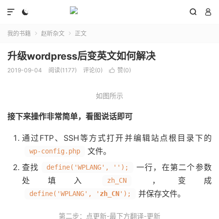




我的书籍
赵昕杂文
正文


升级wordpress后变英文如何解决
2019-09-04
阅读(
1177
)
评论(0)
赞(
0
)

如图所示
接下来操作非常简单，看图说话即可
通过FTP、SSH等方式打开并编辑站点根目录下的
文件。
wp-config.php
查找
一行，在第二个参数
define('WPLANG', '');
处填入
，变成
zh_CN
并保存文件。
define('WPLANG', '
zh_CN
');
第二步：点更新-最下方翻译-更新