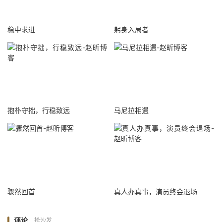
稳中求进
躬身入局者
抱朴守拙，行稳致远
马尼拉相遇
骤然回首
真人办真事，演员终会退场
评论
抢沙发