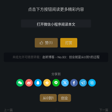
点击下方按钮阅读更多精彩内容
打开微信小程序阅读本文
赞(
1
)
打赏

未经允许可随意转载：
赵昕博客
»
No.93：创业就是从0到1的过程
分享到









从0到1
创业
上一篇
下一篇