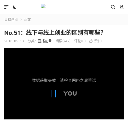




直播创业
正文

No.51：线下与线上创业的区别有哪些？
2016-09-13
分类：
直播创业
阅读(
742
)
评论(0)
赞(
1
)
