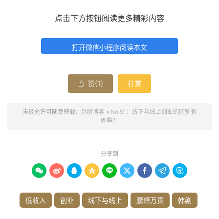
点击下方按钮阅读更多精彩内容
打开微信小程序阅读本文
赞(
1
)
打赏

未经允许可随意转载：
赵昕博客
»
No.51：线下与线上创业的区别有
哪些？
分享到









低收入
创业
线下与线上
腰缠万贯
韩剧