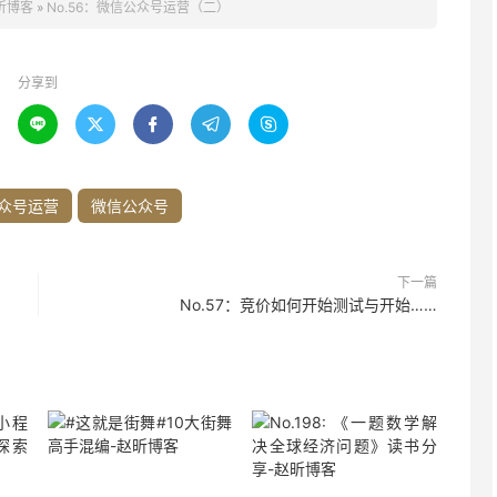
昕博客
»
No.56：微信公众号运营（二）
分享到





众号运营
微信公众号
下一篇
No.57：竞价如何开始测试与开始……