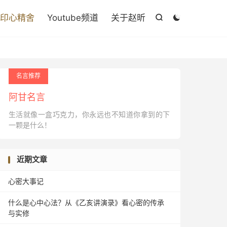

印心精舍
Youtube频道
关于赵昕


名言推荐
阿甘名言
生活就像一盒巧克力，你永远也不知道你拿到的下
一颗是什么！
近期文章
心密大事记
什么是心中心法？从《乙亥讲演录》看心密的传承
与实修