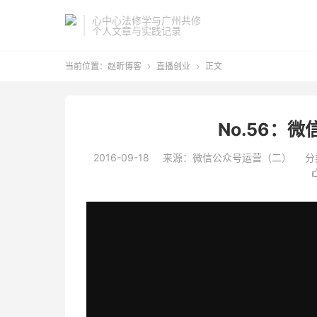
心中心法修学与广州共修
个人文章与实践记录
当前位置：
赵昕博客
直播创业
正文


No.56：
2016-09-18
来源：微信公众号运营（二）
分