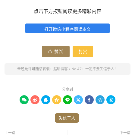
点击下方按钮阅读更多精彩内容
打开微信小程序阅读本文
赞(
1
)
打赏

未经允许可随意转载：
赵昕博客
»
No.47：一定不要失信于人！
分享到









失信于人
上一篇
下一篇