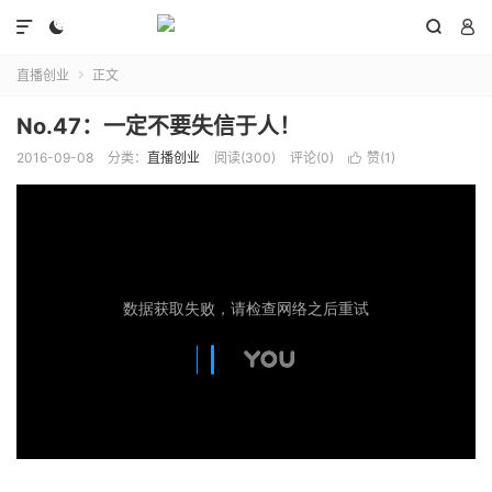




直播创业
正文

No.47：一定不要失信于人！
2016-09-08
分类：
直播创业
阅读(
300
)
评论(0)
赞(
1
)
