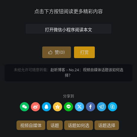
点击下方按钮阅读更多精彩内容
打开微信小程序阅读本文
赞(
0
)
打赏

未经允许可随意转载：
赵昕博客
»
No.24：视频自媒体话题该如何选
择？
分享到









视频自媒体
话题
话题如何选
话题选择