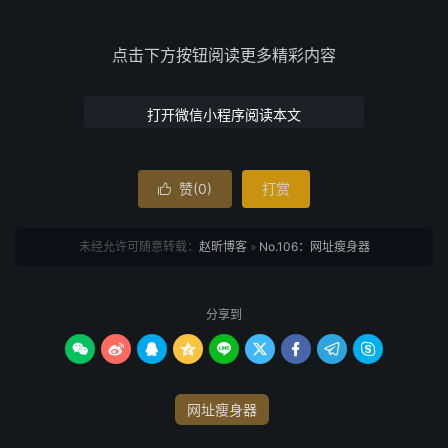
点击下方按钮阅读更多精彩内容
打开微信小程序阅读本文
赞(
0
)
打赏

未经允许可随意转载：
赵昕博客
»
No.106：网址瘦身器
分享到









网址瘦身器