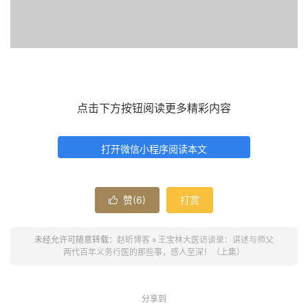
点击下方按钮阅读更多精彩内容
打开微信小程序阅读本文
赞(
6
)
打赏

未经允许可随意转载：
赵昕博客
»
王宝林大医访谈录：讲述与师父
两代百年义务行医的那些事，感人至深！（上集）
分享到