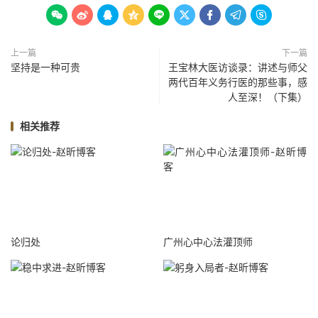









上一篇
下一篇
坚持是一种可贵
王宝林大医访谈录：讲述与师父
两代百年义务行医的那些事，感
人至深！（下集）
相关推荐
论归处
广州心中心法灌顶师