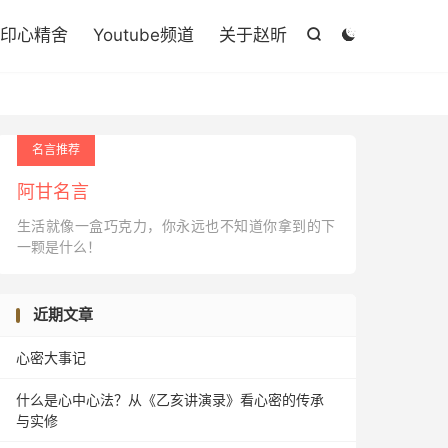

印心精舍
Youtube频道
关于赵昕


名言推荐
阿甘名言
生活就像一盒巧克力，你永远也不知道你拿到的下
一颗是什么！
近期文章
心密大事记
什么是心中心法？从《乙亥讲演录》看心密的传承
与实修