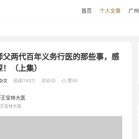
首页
个人文章
广州
师父两代百年义务行医的那些事，感
深！（上集）
杂文
阅读(
1437
)
评论(0)
赞(
6
)

王宝林大医