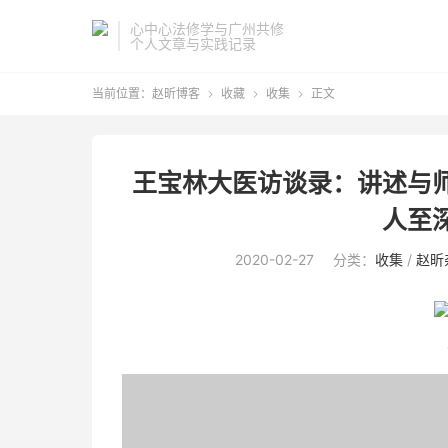
心中心法修学与广州共修
个人文章与实践记录
当前位置：
赵昕博客
收藏
收集
正文



王宝林大医访谈录：讲述与
人至
2020-02-27
分类：
收集
/
赵昕