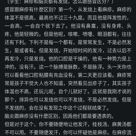
（学生：麻疹和脑炎都有发烧，怎么跟感冒区分？）
感冒跟麻疹有什麽区别？第一个，从发烧上看麻疹。麻疹的
体温不是很高，最高也不过三十九度。而且他是阵发性的，
一会高，一会自个就下去了。他没有鼻塞，没有身疼、头
疼，他是轻微的。但是他呢，咳嗽、喷嚏、眼泪都有，往往
还有下利。下利不是每一个都有，是常常发生，不是必然发
生，是或者有。但是发烧，开始短时间的发冷，过去以后不
再发冷，只是发烧。他的口腔是干燥的，他有一种势力是上
冲的，没有汗。这一个脉搏是脉数，不是脉浮。头一天你也
可以看看他口腔粘膜有充血没有，第二天更应该看。麻疹常
常是孩子不觉大人也不知道，突然看见出疹子了，其实孩子
体温也不高，还玩儿呢，自个儿就好了。这就是我刚才说的
那个，排异也可以发烧也可以不发烧，不是必然发烧。但是
不发烧的，会在没有发现之中这个过程就结束了。
脑炎跟麻疹没有什麽区别，因爲他们都是要透表的。
但是对于这个，你不要随便地让他发汗，桂枝汤、麻黄汤都
不可以用。不要随便发汗，你可以怀疑他是麻疹。在麻疹流