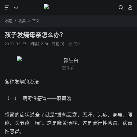




收藏
收集
正文


孩子发烧母亲怎么办？
2020-02-27
阅读(
1218
)
评论(0)
赞(
7
)

郭生白
各种发烧的治法
（一）
病毒性感冒——麻黄汤
感冒的症状说全了就是“发热恶寒，无汗，头疼、身痛、腰
疼、关节疼，喘”。这是麻黄汤症，这是流行性感冒，病毒
性感冒。