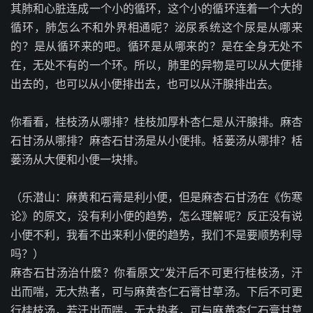
其肺和心脏连成一个小的循环，这个小的循环连着一个大的
循环，肺怎么不和外界相通呢？泌尿系统这个尿是从哪来
的？是从循环来的吧。循环是从哪来的？是在全身无处不
在，无处不有的一个环。所以，肺里的异物是可以从大便排
出去的，也可以从小便排出去，也可以从汗腺排出去。
你看看，桂枝汤从哪排？桂枝加厚朴杏仁是从汗腺排。麻杏
石甘汤从哪排？麻杏石甘汤是从小便排。栝蒌汤从哪排？栝
蒌汤从大便和小便一块排。
（乐潜山：麻黄和石膏是利小便，但是麻杏石甘汤在《伤寒
论》的原文，没有利小便的趋势，怎么理解呢？反正没有说
小便不利，我看不出来利小便的趋势，我们不是要顺势利导
吗？）
麻杏石甘汤治什麽？你看原文“发汗后不可更行桂枝汤，汗
出而喘，无大热者，可与麻黄杏仁石膏甘草汤。下后不可更
行桂枝汤，若汗出而喘，无大热者，可与麻黄杏仁石膏甘草