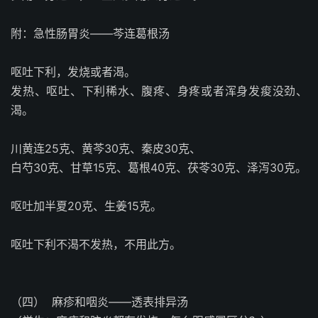
附：急性肠胃炎——芩连葛根汤
呕吐下利，发烧或者渴。
发热、呕吐、下利稀水、腹疼、身疼或者浑身发痠没劲、
渴。
川黄连25克、黄芩30克、秦皮30克、
白芍30克、甘草15克、葛根40克、茯苓30克、泽泻30克。
呕吐加半夏20克、生姜15克。
呕吐下利不渴不发热，不用此方。
（四）
麻疹和咽炎——透表排异汤