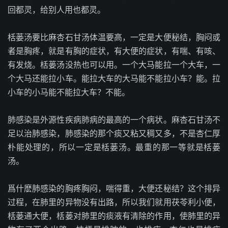
回都灵，给别人用也都灵。
栝蒌汤要比麻杏石甘汤体温要高，一定是大便秘结，胸闷或
者是胸疼，就是有胸的症状，有大便的症状，有喘、有咳、
有发烧。栝蒌汤没热也可以用。一个大马能拉一个大车，一
个大马还能拉小车。能拉大车的大马能不能拉小车？能。拉
小车的小马能不能拉大车？不能。
肺感染是外源性疾病肺病的最高的一个病状。麻杏石甘汤不
足以治肺感染，肺感染的那个痰又粘又稠又多，不是杏仁厚
朴能处理的，所以一定是栝蒌汤。最重的那一等就是栝蒌
汤。
爲什麽肺感染的胸疼胸闷，喘得重，大便还秘结？这个排异
过程，在肺里的异物没有出路，所以我们就用茯苓利小便，
栝蒌通大便，栝蒌对肺里的痰液有清除的作用，使肺里的异