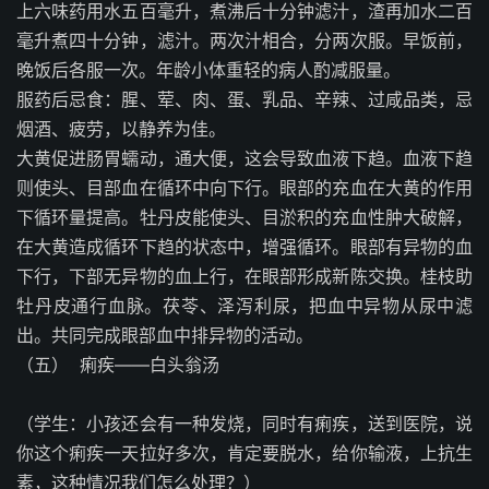
上六味药用水五百毫升，煮沸后十分钟滤汁，渣再加水二百
毫升煮四十分钟，滤汁。两次汁相合，分两次服。早饭前，
晚饭后各服一次。年龄小体重轻的病人酌减服量。
服药后忌食：腥、荤、肉、蛋、乳品、辛辣、过咸品类，忌
烟酒、疲劳，以静养为佳。
大黄促进肠胃蠕动，通大便，这会导致血液下趋。血液下趋
则使头、目部血在循环中向下行。眼部的充血在大黄的作用
下循环量提高。牡丹皮能使头、目淤积的充血性肿大破解，
在大黄造成循环下趋的状态中，增强循环。眼部有异物的血
下行，下部无异物的血上行，在眼部形成新陈交换。桂枝助
牡丹皮通行血脉。茯苓、泽泻利尿，把血中异物从尿中滤
出。共同完成眼部血中排异物的活动。
（五）
痢疾——白头翁汤
（学生：小孩还会有一种发烧，同时有痢疾，送到医院，说
你这个痢疾一天拉好多次，肯定要脱水，给你输液，上抗生
素，这种情况我们怎么处理？）