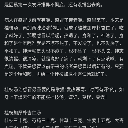
是因爲第一次发汗排异不彻底，还有没排出去的。
病人在感冒以前就有喘，感冒了带着喘。感冒来了，本来是
桂枝汤，再加两味治喘的吧，就成了桂枝加厚朴杏仁了，吃
了就好了。那麽感冒以后呢，热退了，身和了，神清了。身
和了是什麽呢？就是不凉不热了，不发冷了，也不发热了，
平和了。神清就是头也不疼了，也不昏了，也不头眩，神志
很清醒、很清凉。就是说好了病了，就剩下了有点咳嗽、有
点喘。不管是感冒以前带来的或者是感冒以后新有的，只要
是这个喘和咳，再给一个桂枝加厚朴杏仁汤就好了。
桂枝汤治感冒最重要的是掌握“发热恶寒、时而有汗”的，如
身上干燥无汗的不能服桂枝汤。谨记，莫误，莫误！
桂枝加厚朴杏仁汤：
桂枝三十克、芍药三十克、甘草十三克、生姜十五克、大枣