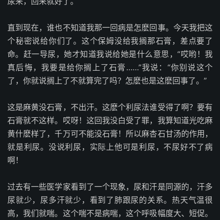
尿来，回来就好了。
直到现在，谁也不知道我那一回病是怎麽回事。今天我把这
个秘密说给你们了。这个保姆没给我搁那石膏，差点要了
命。赶一导尿，她才知道我说给她是什么意思，“哎哟！我
真后悔，我要是给你搁上了石膏……”我说：“你别说这个
了，你就说搁上了不就算完了吗？怎麽也是这麽回事了。”
这是麻黄没石膏，不出汗。这麽个利尿法谁受得了啊？要有
石膏就不这样。哎呀！这回我没白受了罪，我算知道光吃麻
黄什麽样了，千万可不能没石膏！所以麻杏石甘汤的作用，
就是利尿。没说利尿，实际上他可是利尿，不尿好不了病
啊！
过去有一些医学家看到了一个现象，尿和汗是同源的，汗多
尿就少，尿多汗就少，看到了肺跟尿的关系。热天气温很
高，我们就喘。这个喘不是病喘，这个呼吸幅度大、短促。