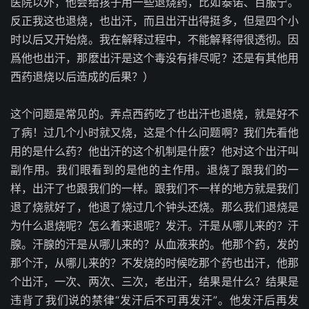
医院以外，他会给孩子用一些退烧药，比如泰诺、百服宁。
反正我这也退烧，也出汗，而且出汗出得挺多，但是四个小
时以后又开始烧。我在解释过程中，不能解释得很透彻。因
爲他也出汗，那麽出汗是这个毒没有排尽呢？还是有其他用
西药退烧以后造成的后果？）
这个问题是常见的。弄点西药吃了也出汗也退烧，就是好不
了病！过几个小时就又烧，这是个什么问题啊？我们先看他
用的是什么药？他出汗的这个机制是什麽？他对这个出汗叫
副作用。我们眼看到的是他的主作用。退烧了跟我们的一
样，出汗了也跟我们的一样。跟我们不一样的地方就是我们
退了烧就好了，他退了烧过几个钟头还烧。那么我们退烧是
为什么退烧呢？怎么着来退呢？发汗。汗是从哪儿来的？汗
腺。汗腺的汗是从哪儿来的？从血液来的。他那个药，发的
那个汗，从哪儿来的？不发烧的时候吃那个药也出汗，他那
个出汗，一次、两次、三次，老出汗，结果是什么？结果是
违背了我们说的禁律“发汗后不可再发汗”。他发汗后再发