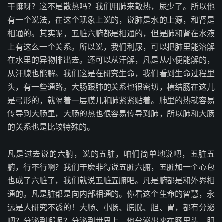
干嘛呀？这不是散热吗？我们用肺来散热，尿少了。所以他
有一个说法，在这个现象上说的，说肺是水的上源，和肾是
相通的。其实呢，五脏六腑都是相通的，但是肺和肾在水液
上有这么一个关系。所以说，我们利尿，可以把肺里能溶解
在水里的异物排出去。还可以从汗解，凡是从小便能解的，
从汗腺也能解。我们这是在研究生命，我们看到生命过程里
头，有一些通路。大肠跟肺的关系也很密切，横结肠在这儿
是弓形的，就隔着一层膜儿和肺紧紧贴着。肺里的热就容易
传导到大肠里，大肠的热也很容易传导到肺，所以肺和大肠
的关系也是比较特殊的。
凡是过去说的六腑，说的五脏，咱们简单地说吧，五脏五
腑，行不行啊？我们干麽非得说五脏六腑，五脏加一个心包
也成了六脏了，我们就说五脏五腑吧。凡是腑都是和外界相
通的。凡是脏都是向内部相通的。你看这个生命的智慧，永
远是人研究不透的！大肠、小肠、膀胱、胆、胃，都有分泌
吧？分泌到哪呢？分泌到世界上，他分泌出来在肠里头。胆