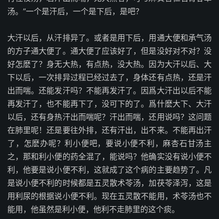
汤。”一个是汗后，一个是下后，是吧？
大汗以后，从汗排异了。或者是用下后，用通大便和承气汤
的方子通大便了。通大便了应该好了，但是没好对不对？没
好怎麽了？身无大热，有点热，没大热。因为大汗以后、大
下以后，一次排异过程已经过去了，身体还有点热，还是汗
出而喘。还能发汗吗？不能再发汗了。因爲大汗出以后不能
再发汗了，也不能再下了，没可下的了。爲什麽大下、大汗
以后，还有身热汗出而喘呢？汗出而喘，还用说吗？这问题
在肺里呢！还是要往外排，还有汗出，出不来。不能再出汗
了，怎麽办呢？利小便吧，要说小便不利，麻杏石甘汤主
之，那和利小便的药全混了，能说吗？他确实没有说小便不
利，他要是说小便不利，这就成了这个病的主要趋势了。凡
是说小便不利的时候都是五灵散术苓汤，加茯苓泽泻，这是
用利尿的根据说小便不利。现在五灵散不能用，术苓汤也不
能用，他虽然是利小便，他利不走肺里的这个痰。