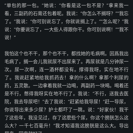
“单包的那一包。”她说：“你看是这一包不是？”拿来我一
看，三副药的石膏还包着呢。我说：“你怎么不搁呀？”“我忘
了。”我说：“你可别说忘了，你就说搁上了。”“怎么呢？”我
说：“你要说忘了，一大些人得跟你干。你可别说啊！”“我不
说！”
我怕这个也不干，那个也不干，都找她的毛病啊。因爲我出
毛病了，搁一会儿我就尿不出尿来了。再尿就是几分钟尿一
次。尿一次啊，连一酒杯都没有。撑得我呀，实在地不行
了。我说赶紧地给我抓药去！拿的什么啊？拿那个利尿的
药，五灵散。一边拿着我就一边喝，两副药一块喝。喝着还
是不行，憋得我呀实在地不行了。我说：“不行，送我去医
院，我去导尿吧！”去了我说：“赶紧给我导尿！”赶一导尿，
你说导出来多少尿？护士都吓了一跳。说：“好家伙！我干
了这些年，我没见过，存了这麽些个尿，你这个膀胱怎么这
么大？一千七百毫升！”我才知道我这膀胱是这么大。导出