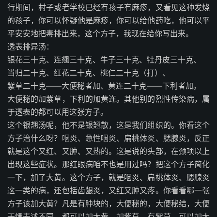
行期间，村子或者学校已经有孩子有麻疹，又看见这种发烧
的孩子，你可以怀疑他是麻疹，你可以给他药吃，他可以平
平安安地把毒排出来，这个方子，我现在给你写出来。
透表排异汤：
银花三十克、连翘三十克、牛子三十克、牡丹皮三十克、
当归二十克、红花二十克、桃仁二十克（打）、
紫草二十克——大便秘者加、黄连二十克——下利者加。
大便秘的加紫草，下利的加黄连。其他别的烈性传染病，属
于透表的都可以用这张方子。
这个银翘汤呢，他不是银翘散，这是我们组织的。你看这个
方子治什么呀？咽炎、急性咽炎、扁桃体炎、腮腺炎，反正
就是这个又红、又肿、又热的。这是说的头部，在颈项以上
出现这些症状。那红眼病咱不也是用过吗？把这个方子简化
一下，加了大黄。这个方子，就是咽炎、扁桃体炎、腮腺炎
这一类的病，还包括齿龈炎，又红又肿又疼。你看看哪一张
方子该加大黄？凡是有肿块的，大便秘的，大便秘结，大便
干燥表述不同，都可以加大黄，加紫草。有紫草，可以加大