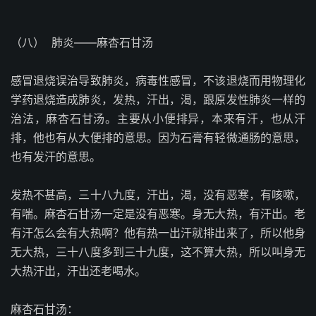
（八）
肺炎——麻杏石甘汤
感冒退烧误治导致肺炎，病毒性感冒，不该退烧而用物理化
学药退烧造成肺炎，发热，汗出，渴，跟原发性肺炎一样的
治法，麻杏石甘汤。主要从小便排异，本来有汗，也从汗
排，他也有从大便排的意思。因为石膏有轻微通肠的意思，
也有发汗的意思。
发热不甚高，三十八九度，汗出，渴，没有恶寒，有咳嗽，
有喘。麻杏石甘汤一定是没有恶寒。身无大热，有汗出。老
有汗怎么会有大热啊？他有热一出汗就排出来了，所以他身
无大热，三十八度多到三十九度，这不算大热，所以叫身无
大热汗出，汗出还老喝水。
麻杏石甘汤：