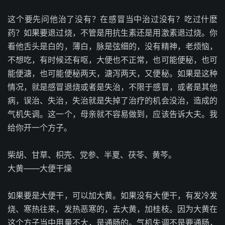
这个要先问他治了没有？在感冒当中治过没有？吃过什麽
药？如果要退过烧，不管是用抗生素还是用激素退过烧。你
看他舌头是白的，薄白，脉是弦细的，没有精神，老烦恼，
不想吃，有时候还有呕，大便也不正常，也可能便秘，也可
能便溏，也可能便秘两天，溏泻两天，又便秘。如果是这种
情况，就是感冒退烧或者是失治，不限于感冒，或者是其他
病，误治、失治，失治就是失掉了治疗的机会没治，造成的
气机失调。这一个，母亲就不容易做到，应该告诉大夫。我
给你开一个方子。
柴胡、甘草、枳壳、党参、半夏、茯苓、黄芩。
大黄——大便干燥
如果要是大便干，可以加大黄。如果没有大便干，有发冷发
烧、寒热往来，发热恶寒的，去大黄，加桂枝。因为大黄在
这个方子当中用量不大，是通肠的。气机失调不是要通肠，