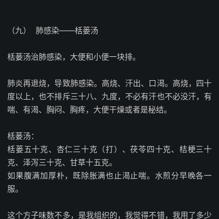
（九）
肺感染——栝蒌汤
栝蒌汤治肺感染，大便和小便一块排。
肺炎再退烧，导致肺感染。高烧、汗出、口渴。高烧，四十
度以上，也不排斥三十八、九度，不必有汗也不必没汗，有
喘、有渴、胸闷、胸疼，大便干燥或者是秘结。
栝蒌汤：
栝蒌五十克、杏仁三十克（打）、茯苓四十克、桔梗三十
克、泽泻三十克、甘草十五克。
如果腹满加厚朴，既除胀满也止渴止喘。水煎分早晚各一
服。
这个方子味数不多，是我组织的，我觉得不错，我用了多少