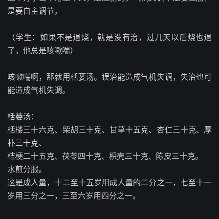
是要自主调节。
（学生：如果不是退烧，就是没有治，过几天以后烧也退
了，他总是咳嗽喘）
咳嗽喘啊，那就用栝蒌汤。误治能造成气机失调，失治也可
能造成气机失调。
栝蒌汤：
栝楼三十六克、柴胡三十克、甘草十五克、杏仁三十克、厚
朴三十克、
桔梗二十五克、茯苓四十克、枳壳三十克、陈皮三十克。
水煎分服。
这是成人量，十二至十五岁用成人量的二分之一，七至十一
岁用三分之一，三至六岁用四分之一。