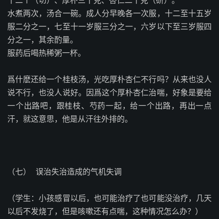
十二个（切）、厚朴三十克、杏仁二十克（研）。
水煮两次，汤合一碗。成人分早晚各一次服，十二至十五岁
服二分之一，七至十一岁服三分之一，六岁以下至三岁服四
分之一，其余酌量。
服药后喝热稀粥一杯。
爲什麽还给一个桂枝汤，光吃厚朴杏仁不行吗？从来也没人
说不行，也没人说好。因爲这个厚朴杏仁治喘，好象是要给
一个出路吧，跟桂枝、芍药一起，给一个出路，再出一点
汗，就这意思，他是从汗往外排的。
（七）
误治失治造成的气机失调
（学生：小孩感冒以后，也可能治疗了也可能没治疗，几天
以后不发烧了，但是咳嗽还有点喘，这种情况怎么办？）