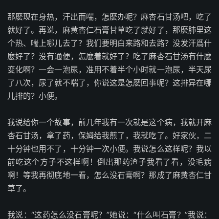
那麽现在身热，汗出而喘，怎麽办呢？麻杏石甘汤吧，吃了
就好了。再说，麻黄杏仁石膏甘草吃了就好了，那麽肺里这
个热、喘上哪儿去了？我们要明白来路和去路？没发汗爲什
麽好了？没有通便，怎麽着就好了？吃了麻杏石甘汤有什麽
变化啊？一会一泡尿，准用不着半个小时就一泡尿，半天尿
了八次，尿了就不喘了，你说这是怎麽回事呢？这排异在哪
儿排的？小便。
我说给你一个故事，前几年我有一次就是这个病，我就开麻
杏石甘汤，拿了药，保姆给我煎了，我就吃了。好家伙，二
十分钟也用不了，十分钟一次小便。我说怎么这样呢？我以
前吃这个方子不这样啊！倒出那药渣子我看了看，没毛病
啊！等我再彻底地一看，怎么没石膏啊？那成了麻黄杏仁甘
草了。
我说：“这药怎么没石膏呢？”她说：“什么叫石膏？”我说：