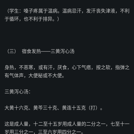
（学生：嗓子疼属于温病。温病忌汗，发汗丧失津液，不利
于循环，也不利于排异。）
（三）
宿食发热——三黄泻心汤
身热，不恶寒，或有汗，厌食，心下气痞，按之软，指弹之
有气体声，大便秘或不大便。
三黄泻心汤：
大黄十六克、黄芩三十克、黄连十五克（打）。
这是成人量，十二至十五岁用成人量的二分之一，七至十一
岁用三分之一，三至六岁用四分之一。