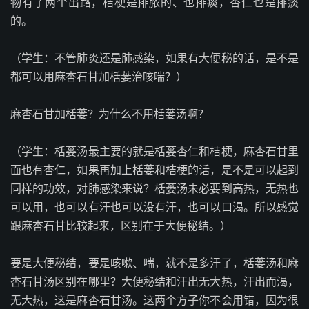
物有了两个出路，桔梗是排脓的、也排痰，杏仁也是排痰
的。
（学生：不管肺炎还是肺感染，如果有大便秘的话，是不是
都可以用麻杏石甘加栝蒌治咳喘？）
麻杏石甘加栝蒌？为什么不用栝蒌汤啊？
（学生：栝蒌汤最主要的就是栝蒌杏仁和桔梗，麻杏石甘里
面也有杏仁，如果再加上栝蒌和桔梗的话，是不是可以起到
同样的功效，对肺感染来说？栝蒌汤未必要到高热，无热也
可以用，也可以有汗也可以没有汗，也可以口渴。所以感觉
跟麻杏石甘比较起来，区别在于大便秘结。）
要是大便秘结，要是咳嗽、喘，就不是多汗了，栝蒌汤和麻
杏石甘汤区别在哪里？大便秘结和汗出无大热，汗出而渴，
无大热，这是麻杏石甘汤。这两个方子你不会用错，因为很