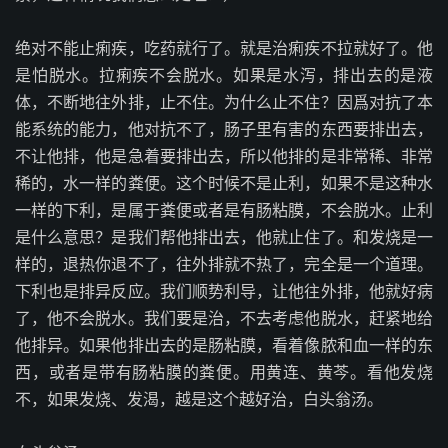
绝对不能止痢疾，吃药就行了。就是治痢疾不拉就好了。他
是怕脱水。拉痢疾不会脱水。如果是水泻，排出去的是液
体，不断地往外排，止不住。为什么止不住？因爲对抗了本
能系统的能力，他对抗不了，肠子里有害的东西要排出去，
不让他排，他是急着要排出去，所以他排的是非常稀、非常
稀的，水一样的粪便。这个时候不是止利，如果不是这种水
一样的下利，是属于粪便或者是有肠粘膜，不会脱水。止利
是什么意思？是我们帮他排出去，他就止住了。和发烧是一
样的，退热你退不了，往外排就不热了，完全是一个道理。
下利也是排异反应。我们顺势利导，让他往外排，他就好病
了，他不会脱水。我们要是治，不去考虑他脱水，赶紧地给
他排异。如果他排出去的是肠粘膜，看着像脓和血一样的东
西，或者是带有肠粘膜的粪便。用黄连、黄芩。看他发烧
不，如果发烧、发渴，越是这个越好治，白头翁汤。