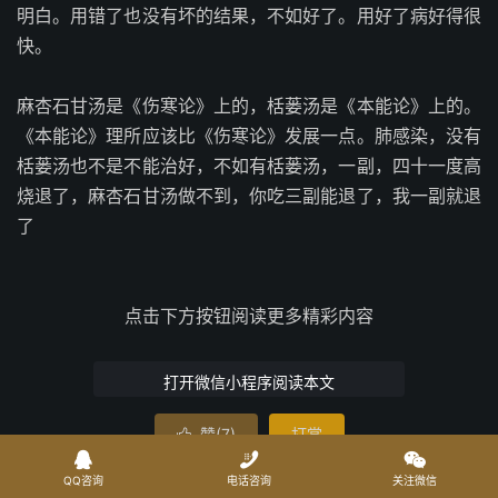
明白。用错了也没有坏的结果，不如好了。用好了病好得很
快。
麻杏石甘汤是《伤寒论》上的，栝蒌汤是《本能论》上的。
《本能论》理所应该比《伤寒论》发展一点。肺感染，没有
栝蒌汤也不是不能治好，不如有栝蒌汤，一副，四十一度高
烧退了，麻杏石甘汤做不到，你吃三副能退了，我一副就退
了
点击下方按钮阅读更多精彩内容
打开微信小程序阅读本文
赞(
7
)
打赏




QQ咨询
电话咨询
关注微信