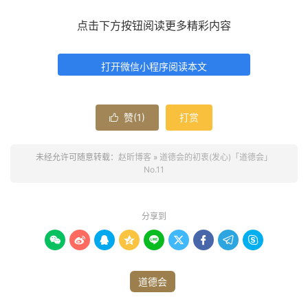
点击下方按钮阅读更多精彩内容
打开微信小程序阅读本文
赞(
1
)
打赏

未经允许可随意转载：
赵昕博客
»
道德会的初衷(发心)「道德会」
No.11
分享到









道德会