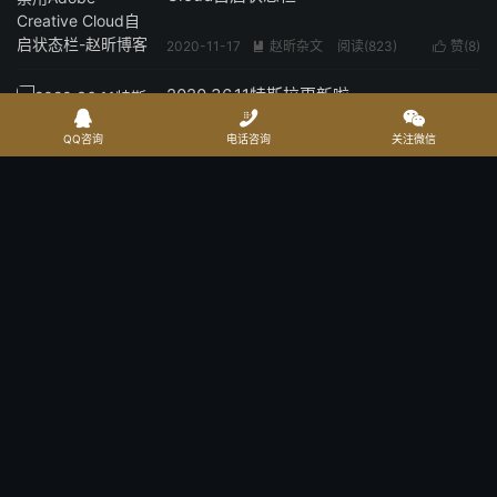
2020-11-17
赵昕杂文
阅读(
823
)
赞(
8
)


2020.36.11特斯拉更新啦~



QQ咨询
电话咨询
关注微信
2020-09-22
赵昕杂文
阅读(
860
)
赞(
9
)


《脚踏实地》电子书
2020-04-11
我的书籍
阅读(
557
)
赞(
3
)


百度小程序人脸识别失败解决方案
2020-02-27
赵昕杂文
阅读(
1740
)
赞(
7
)


中医对于我家庭的影响