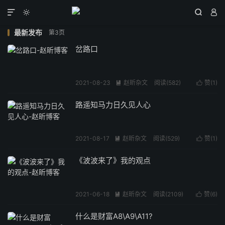




最新发布
第3页
岔路口
2021-08-23
赵昕杂文
阅读(
582
)
赞(
1
)


路遥知马力日久见人心
2021-08-17
赵昕杂文
阅读(
529
)
赞(
1
)


《波波来了》我的观点
2021-06-18
赵昕杂文
阅读(
2109
)
赞(
6
)


什么是财富A8\A9\A11?