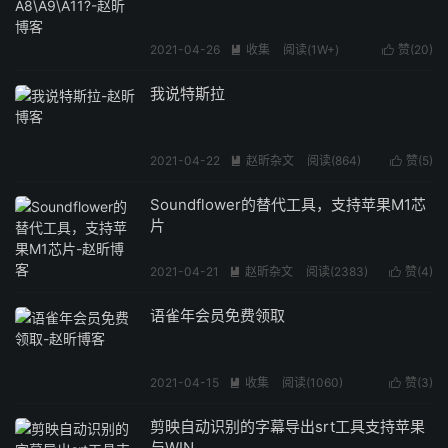
2021-04-26
收集
阅读(
1W+
)
赞(
20
)


我说特斯拉
2021-04-22
赵昕杂文
阅读(
864
)
赞(
5
)


Soundflower的替代工具，支持苹果M1芯
片
2021-04-21
赵昕杂文
阅读(
2383
)
赞(
4
)


语雀年会员免费领取
2021-04-15
收集
阅读(
1060
)
赞(
3
)


剪映自动识别的字幕导出srt工具支持苹果
与WIN