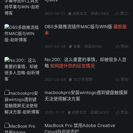
2021-04-12
赵昕杂文
阅读(
1342
)
赞(
3
)


OBS多路推流插件MAC版与WIN版
最新版
本
2021-03-08
收集
阅读(
6199
)
赞(
9
)


No.200：这么重要的事情，却被很多人忽
略
如何提升你的征信情况
2021-03-08
2021年视频
赞(
8
)


阅读(
1105
)
macbookpro安装wintogo遇到键盘触摸屏
无法使用解决方案
2020-11-17
赵昕杂文
阅读(
2437
)
赞(
8
)


MacBook Pro 禁用Adobe Creative
Cloud自启状态栏