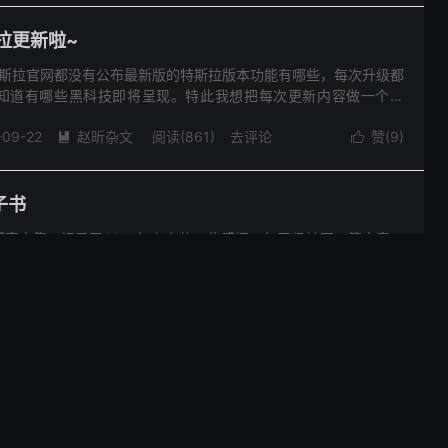
特斯拉更新啦~
斯拉官网都没有公布最新版的特斯拉版本功能有哪些，每次升级都
知道有哪些黑科技即将呈现。特此我想把每次更新内容做一个说
的成长，一起为下一次能源革命而努力。
-09-22
赵昕杂文
阅读(
861
)
去评论
赞(
9
)


子书
客文集，记录了2014年左右的一些感悟，每天坚持写一篇文章，
在公交车上，还是在途中，总要写完它。那时候是在QQ空间中去完
也是校对了很多次，有很多错别字，也找了专业的书局去校对，但
-04-11
我的书籍
阅读(
557
)
去评论
赞(
3
)


识别失败解决方案
序，遇到如下问题，我告诉你如何操作： 1，摄像头识别身份证失
用它了，我识别了N次没成功过，换成手动输入。 2，人脸识别读
次，最开始失败N次，后来一直成功，但是网页中，一直显示：百度