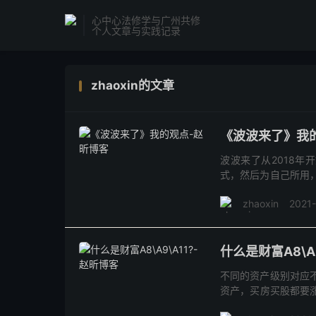
心中心法修学与广州共修
个人文章与实践记录
zhaoxin的文章
《波波来了》我
波波来了从2018年
式，然后为自己所用
人，合伙人随后参加了
zhaoxin
2021
就...
什么是财富A8\A9
不同的资产级别对应不
资产，买房买股都要
应的资产瓶颈: 1