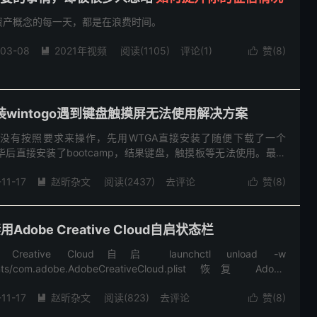
资产概念的每一天，都是在浪费时间。
-03-08
2021年视频
阅读(
1105
)
评论(1)
赞(
8
)


o安装wintogo遇到键盘触摸屏无法使用解决方案
没有按照要求来操作，先用WTGA直接安装了随便下载了一个
完毕后直接安装了bootcamp，结果键盘，触摸板等无法使用。最后
重新制作了一遍WINTOGO，结果完好。声音，触摸板等均正常
11-17
赵昕杂文
阅读(
2437
)
去评论
赞(
8
)


禁用Adobe Creative Cloud自启状态栏
eative Cloud自启 launchctl unload -w
gents/com.adobe.AdobeCreativeCloud.plist 恢复 Adobe
11-17
赵昕杂文
阅读(
823
)
去评论
赞(
8
)

