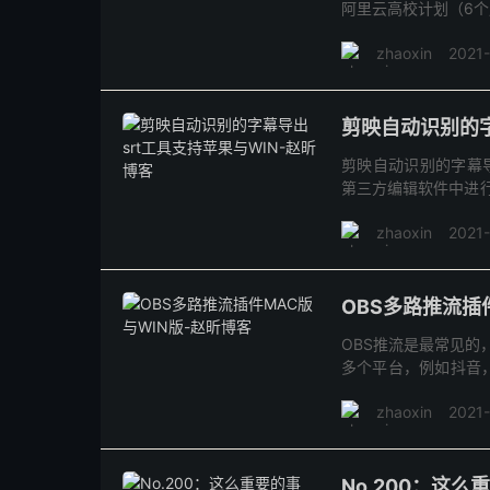
阿里云高校计划（6个月）：ht
zhaoxin
2021
剪映自动识别的字
剪映自动识别的字幕导
第三方编辑软件中进行二
版本 Mac版本
zhaoxin
2021
OBS多路推流插
OBS推流是最常见的
多个平台，例如抖音
直接给地址： WIN版原始地址
zhaoxin
2021
No.200：这