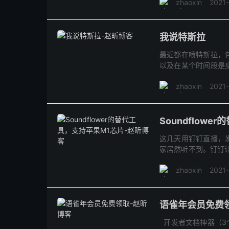
zhaoxin
2021
天...
我说特斯拉
最近都在喷特斯拉，
以及在某个时间段是
就200块左右。每天
zhaoxin
2021
是安...
Soundflow
这几天用钉钉直播，
家居然听不到。钉钉让下
插件的开源代码站也
zhaoxin
2021
案。...
语雀年会员免费
开发者文档神器（3个月）：ht