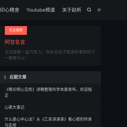

印心精舍
Youtube频道
关于赵昕


名言推荐
阿甘名言
生活就像一盒巧克力，你永远也不知道你拿到的下
一颗是什么！
近期文章
《略论明心见性》讲稿整理共学本册发布，欢迎指
正
心密大事记
什么是心中心法？从《乙亥讲演录》看心密的传承
与实修