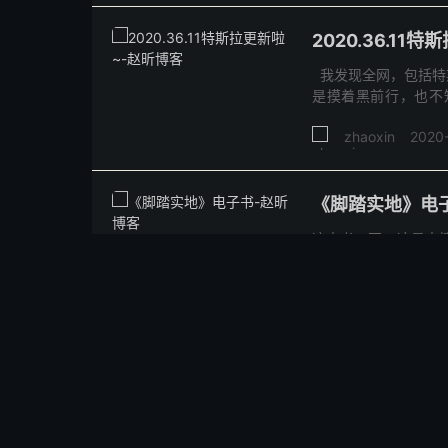
2020.36.11
我发现全网，包括特
是摸着黑前行，也不
明，一起见证特斯拉
zhaoxin
2020
《脚踏实地》电
这本书，不，这是本博
不管在地铁里，还是
成写作，最终的文稿
zhaoxin
2020
最后还...
百度小程序人脸
如果你也在申请小程
败，解决方案，不要
数环节，测试了7-8