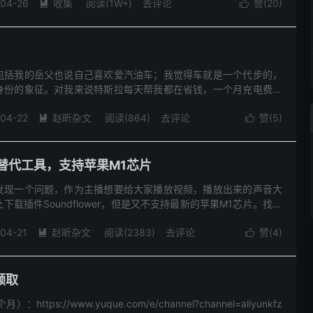
-04-26
收集
阅读(
1W+
)
去评论
赞(
20
)


包括我的岳父也说自己喜欢爱汽油车；我觉得车就是一个代步的，
身份的象征。对我来说特斯拉每天帮我都在省钱，一个月充电费也
行驶80公里左右；同样的油车每个月要消费1500元左右。最主要的
-04-22
赵昕杂文
阅读(
864
)
去评论
赞(
5
)


er的替代工具，支持苹果M1芯片
发现一个问题，作为主播想要给大家播放视频，播放出来的声音大
载插件Soundflower，但是又不支持最新的苹果M1芯片。找到
没有最新的可支持的版本。最后网上找了一圈也没找到解决方
-04-21
赵昕杂文
阅读(
2383
)
去评论
赞(
4
)


领取
tps://www.yuque.com/e/channel?channel=aliyunkfz