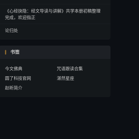
《心经抉隐：经文导读与讲解》共学本册初稿整理
完成，欢迎指正
论归处
书签
今文佛典
咒语跟读合集
圆了科技官网
湛然星座
赵昕简介