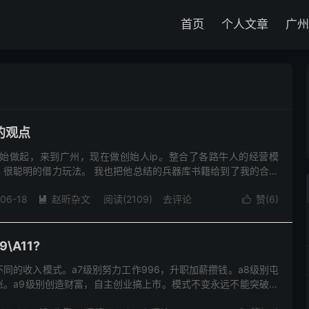
首页
个人文章
广州
的观点
开始做起，来到广州，现在做创始人ip。整合了各路牛人的经营模
，很聪明的借力玩法。 我也把他总结的兵器库书籍给到了我的合伙
他的创始人ip课程，交了几万块到了山顶会。 然后合伙人的案例
-06-18
赵昕杂文
阅读(
2109
)
去评论
赞(
6
)


\A11?
同的收入模式。a7级别努力工作996，升职加薪攒钱。a8级别屯
涨。a9级别创造财富，自主创业搞上市。模式不变永远不能突破对
、混投资圈的，都知道一个表示资产阶层多少的方法，很有意思，今