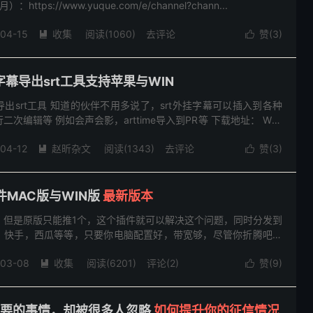
tps://www.yuque.com/e/channel?chann...
-04-15
收集
阅读(
1060
)
去评论
赞(
3
)


幕导出srt工具支持苹果与WIN
出srt工具 知道的伙伴不用多说了，srt外挂字幕可以插入到各种
次编辑等 例如会声会影，arttime导入到PR等 下载地址： WIN
-04-12
赵昕杂文
阅读(
1343
)
去评论
赞(
3
)


件MAC版与WIN版
最新版本
，但是原版只能推1个，这个插件就可以解决这个问题，同时分发到
，快手，西瓜等等，只要你电脑配置好，带宽够，尽管你折腾吧。
：https://github.com/sorayu...
-03-08
收集
阅读(
6201
)
评论(2)
赞(
9
)


么重要的事情，却被很多人忽略
如何提升你的征信情况