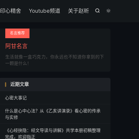

印心精舍
Youtube频道
关于赵昕


名言推荐
阿甘名言
生活就像一盒巧克力，你永远也不知道你拿到的下
一颗是什么！
近期文章
心密大事记
什么是心中心法？从《乙亥讲演录》看心密的传承
与实修
《心经抉隐：经文导读与讲解》共学本册初稿整理
完成，欢迎指正