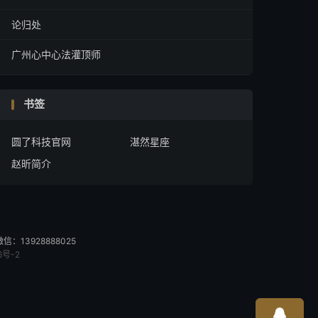
论归处
广州心中心法灌顶师
书签
圆了科技官网
湛然星座
赵昕简介
13928888025
6号-2
