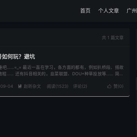
首页
个人文章
广州
共 1 篇文章
号如何玩？避坑
吧……=_= 最近一直在学习，各方面的都有，例如扒桥段、搭故
程…… 还有抖音相关的，韭菜联盟、DOU+种草投放等…… 简单
的搭故事， 总结四个字：就得多练， 文雅一些：熟能生巧； ...
-09-04
赵昕杂文
阅读(
1523
)
评论(2)
赞(
0
)

