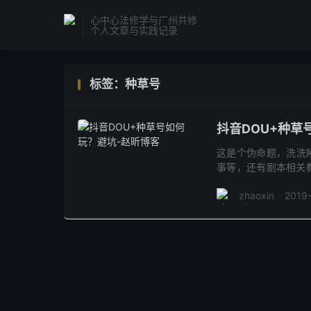
心中心法修学与广州共修
个人文章与实践记录
标签：种草号
抖音DOU+种草
这是个伪命题，洗洗睡
事等，还有剧本相关教
的一一点评下，明镜讲
zhaoxin
2019