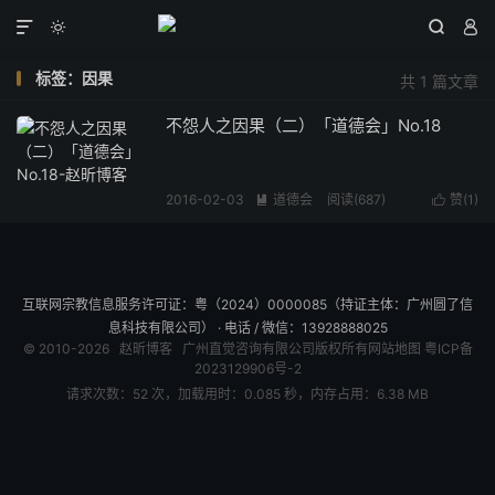




标签：因果
共 1 篇文章
不怨人之因果（二）「道德会」No.18
2016-02-03
道德会
阅读(
687
)
赞(
1
)


互联网宗教信息服务许可证：粤（2024）0000085（持证主体：广州圆了信
息科技有限公司） · 电话 / 微信：13928888025
© 2010-2026
赵昕博客
广州直觉咨询有限公司版权所有
网站地图
粤ICP备
2023129906号-2
请求次数：52 次，加载用时：0.085 秒，内存占用：6.38 MB