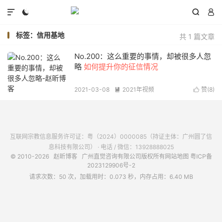




标签：信用基地
共 1 篇文章
No.200：这么重要的事情，却被很多人忽
略
如何提升你的征信情况
2021-03-08
2021年视频
赞(
8
)


阅读(
1105
)
互联网宗教信息服务许可证：粤（2024）0000085（持证主体：广州圆了信
息科技有限公司） · 电话 / 微信：13928888025
© 2010-2026
赵昕博客
广州直觉咨询有限公司版权所有
网站地图
粤ICP备
2023129906号-2
请求次数：50 次，加载用时：0.073 秒，内存占用：6.40 MB