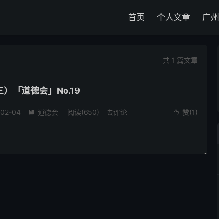
首页
个人文章
广州
共 1 篇文章
）「道德会」No.19
-02-04
道德会
阅读(
650
)
去评论
赞(
1
)

