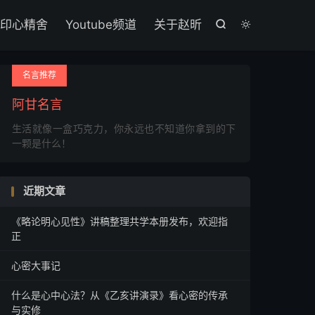

印心精舍
Youtube频道
关于赵昕


名言推荐
阿甘名言
生活就像一盒巧克力，你永远也不知道你拿到的下
一颗是什么！
近期文章
《略论明心见性》讲稿整理共学本册发布，欢迎指
正
心密大事记
什么是心中心法？从《乙亥讲演录》看心密的传承
与实修