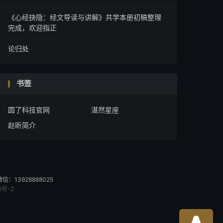
《心经抉隐：经文导读与讲解》共学本册初稿整理
完成，欢迎指正
论归处
书签
圆了科技官网
湛然星座
赵昕简介
13928888025
6号-2
