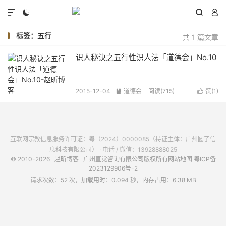




标签：五行
共 1 篇文章
识人秘诀之五行性识人法「道德会」No.10
2015-12-04
道德会
阅读(
715
)
赞(
1
)


互联网宗教信息服务许可证：粤（2024）0000085（持证主体：广州圆了信
息科技有限公司） · 电话 / 微信：13928888025
© 2010-2026
赵昕博客
广州直觉咨询有限公司版权所有
网站地图
粤ICP备
2023129906号-2
请求次数：52 次，加载用时：0.094 秒，内存占用：6.38 MB