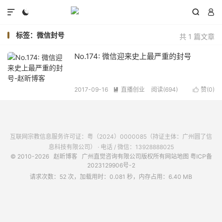




标签：微信封号
共 1 篇文章
No.174: 微信迎来史上最严重的封号
2017-09-16
直播创业
阅读(
694
)
赞(
0
)


互联网宗教信息服务许可证：粤（2024）0000085（持证主体：广州圆了信
息科技有限公司） · 电话 / 微信：13928888025
© 2010-2026
赵昕博客
广州直觉咨询有限公司版权所有
网站地图
粤ICP备
2023129906号-2
请求次数：52 次，加载用时：0.081 秒，内存占用：6.40 MB