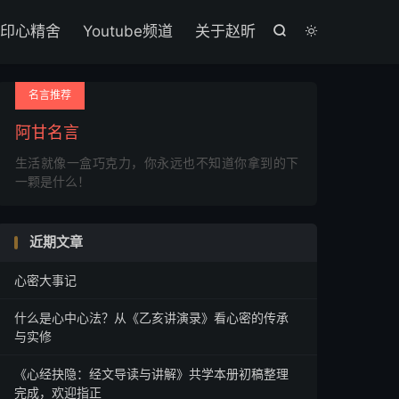

印心精舍
Youtube频道
关于赵昕


名言推荐
阿甘名言
生活就像一盒巧克力，你永远也不知道你拿到的下
一颗是什么！
近期文章
心密大事记
什么是心中心法？从《乙亥讲演录》看心密的传承
与实修
《心经抉隐：经文导读与讲解》共学本册初稿整理
完成，欢迎指正