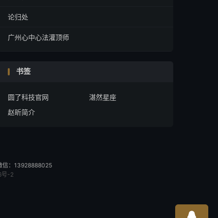
论归处
广州心中心法灌顶师
书签
圆了科技官网
湛然星座
赵昕简介
13928888025
6号-2
