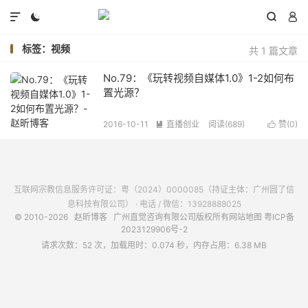




标签：视频
共 1 篇文章
No.79：《玩转视频自媒体1.0》1-2如何布
置光源？
2016-10-11
直播创业
阅读(
689
)
赞(
0
)


互联网宗教信息服务许可证：粤（2024）0000085（持证主体：广州圆了信
息科技有限公司） · 电话 / 微信：13928888025
© 2010-2026
赵昕博客
广州直觉咨询有限公司版权所有
网站地图
粤ICP备
2023129906号-2
请求次数：52 次，加载用时：0.074 秒，内存占用：6.38 MB