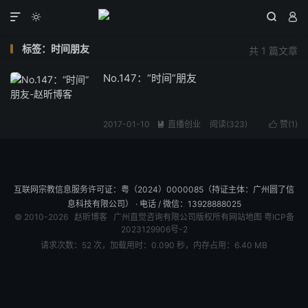




标签：时间朋友
共 1 篇文章
No.147：“时间”朋友
2017-01-10
直播创业
阅读(
323
)
赞(
1
)


互联网宗教信息服务许可证：粤（2024）0000085（持证主体：广州圆了信
息科技有限公司） · 电话 / 微信：13928888025
© 2010-2026
赵昕博客
广州直觉咨询有限公司版权所有
网站地图
粤ICP备
2023129906号-2
请求次数：52 次，加载用时：0.090 秒，内存占用：6.40 MB