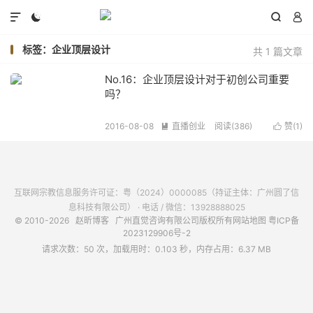




标签：企业顶层设计
共 1 篇文章
No.16：企业顶层设计对于初创公司重要
吗？
2016-08-08
直播创业
阅读(
386
)
赞(
1
)


互联网宗教信息服务许可证：粤（2024）0000085（持证主体：广州圆了信
息科技有限公司） · 电话 / 微信：13928888025
© 2010-2026
赵昕博客
广州直觉咨询有限公司版权所有
网站地图
粤ICP备
2023129906号-2
请求次数：50 次，加载用时：0.103 秒，内存占用：6.37 MB