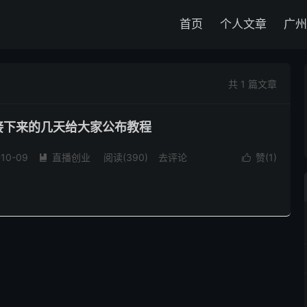
首页
个人文章
广州
共 1 篇文章
：接下来的几天给大家公布教程
-10-09
直播创业
阅读(
390
)
去评论
赞(
1
)

