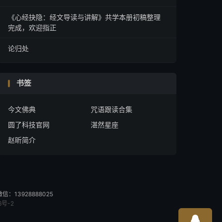
《心经抉隐：经文导读与讲解》共学本册初稿整理
完成，欢迎指正
论归处
书签
今文佛典
咒语跟读合集
圆了科技官网
湛然星座
赵昕简介
13928888025
6号-2
