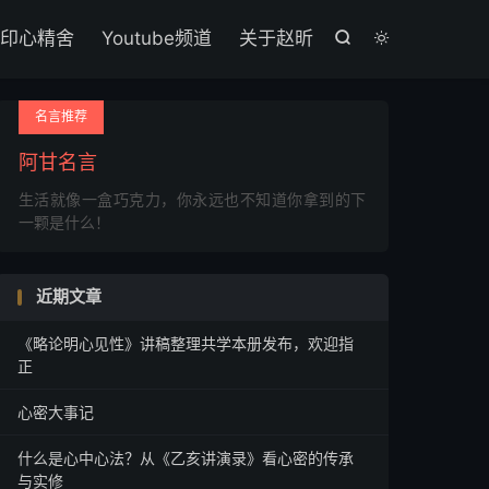

印心精舍
Youtube频道
关于赵昕


名言推荐
阿甘名言
生活就像一盒巧克力，你永远也不知道你拿到的下
一颗是什么！
近期文章
《略论明心见性》讲稿整理共学本册发布，欢迎指
正
心密大事记
什么是心中心法？从《乙亥讲演录》看心密的传承
与实修