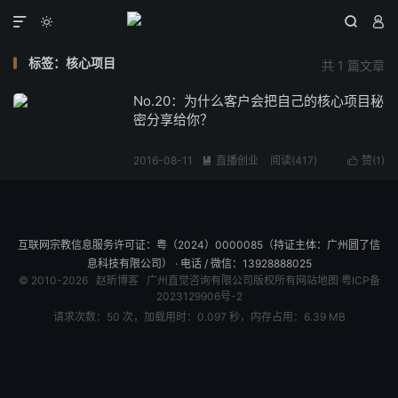




标签：核心项目
共 1 篇文章
No.20：为什么客户会把自己的核心项目秘
密分享给你？
2016-08-11
直播创业
阅读(
417
)
赞(
1
)


互联网宗教信息服务许可证：粤（2024）0000085（持证主体：广州圆了信
息科技有限公司） · 电话 / 微信：13928888025
© 2010-2026
赵昕博客
广州直觉咨询有限公司版权所有
网站地图
粤ICP备
2023129906号-2
请求次数：50 次，加载用时：0.097 秒，内存占用：6.39 MB