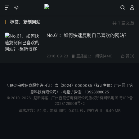




标签：复制网站
共 1 篇文章
No.61：如何快速复制自己喜欢的网站？
2016-09-23
直播创业
阅读(
440
)
赞(
0
)


互联网宗教信息服务许可证：粤（2024）0000085（持证主体：广州圆了信
息科技有限公司） · 电话 / 微信：13928888025
© 2010-2026
赵昕博客
广州直觉咨询有限公司版权所有
网站地图
粤ICP备
2023129906号-2
请求次数：52 次，加载用时：0.074 秒，内存占用：6.40 MB