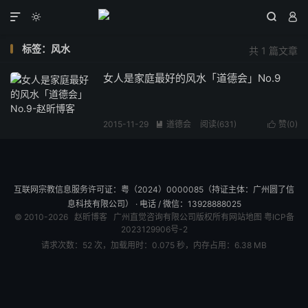




标签：风水
共 1 篇文章
女人是家庭最好的风水「道德会」No.9
2015-11-29
道德会
阅读(
631
)
赞(
0
)


互联网宗教信息服务许可证：粤（2024）0000085（持证主体：广州圆了信
息科技有限公司） · 电话 / 微信：13928888025
© 2010-2026
赵昕博客
广州直觉咨询有限公司版权所有
网站地图
粤ICP备
2023129906号-2
请求次数：52 次，加载用时：0.075 秒，内存占用：6.38 MB