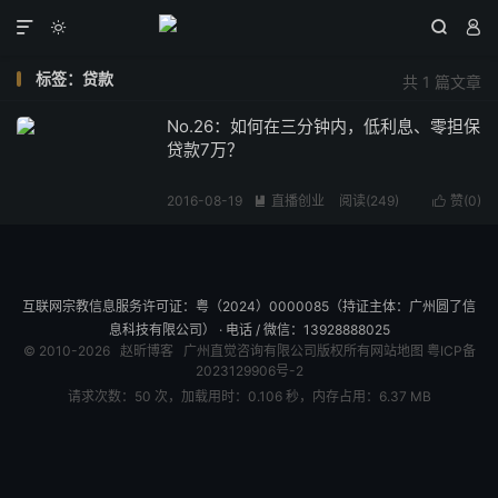




标签：贷款
共 1 篇文章
No.26：如何在三分钟内，低利息、零担保
贷款7万？
2016-08-19
直播创业
阅读(
249
)
赞(
0
)


互联网宗教信息服务许可证：粤（2024）0000085（持证主体：广州圆了信
息科技有限公司） · 电话 / 微信：13928888025
© 2010-2026
赵昕博客
广州直觉咨询有限公司版权所有
网站地图
粤ICP备
2023129906号-2
请求次数：50 次，加载用时：0.106 秒，内存占用：6.37 MB