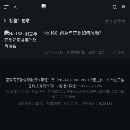




标签：创意
共 1 篇文章
No.168: 创意与梦想如何落地?
2017-07-16
直播创业
阅读(
427
)
赞(
0
)


互联网宗教信息服务许可证：粤（2024）0000085（持证主体：广州圆了信
息科技有限公司） · 电话 / 微信：13928888025
© 2010-2026
赵昕博客
广州直觉咨询有限公司版权所有
网站地图
粤ICP备
2023129906号-2
请求次数：52 次，加载用时：0.077 秒，内存占用：6.38 MB