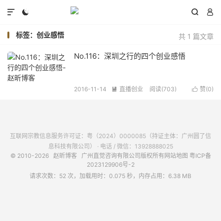




标签：创业感悟
共 1 篇文章
No.116：深圳之行的四个创业感悟
2016-11-14
直播创业
阅读(
703
)
赞(
0
)


互联网宗教信息服务许可证：粤（2024）0000085（持证主体：广州圆了信
息科技有限公司） · 电话 / 微信：13928888025
© 2010-2026
赵昕博客
广州直觉咨询有限公司版权所有
网站地图
粤ICP备
2023129906号-2
请求次数：52 次，加载用时：0.075 秒，内存占用：6.38 MB