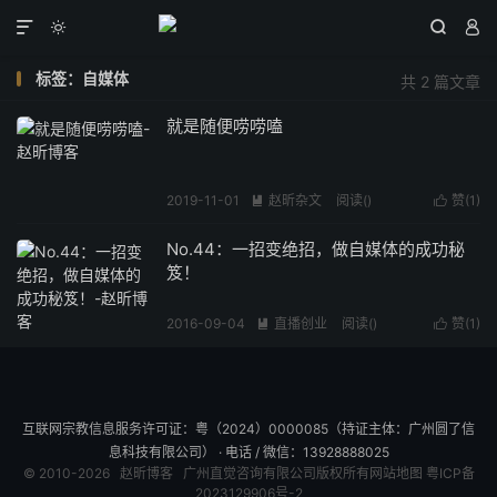




标签：自媒体
共 2 篇文章
就是随便唠唠嗑
2019-11-01
赵昕杂文
阅读(
)
赞(
1
)


No.44：一招变绝招，做自媒体的成功秘
笈！
2016-09-04
直播创业
阅读(
)
赞(
1
)


互联网宗教信息服务许可证：粤（2024）0000085（持证主体：广州圆了信
息科技有限公司） · 电话 / 微信：13928888025
© 2010-2026
赵昕博客
广州直觉咨询有限公司版权所有
网站地图
粤ICP备
2023129906号-2