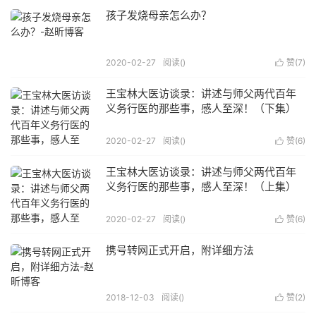
孩子发烧母亲怎么办？
2020-02-27
阅读(
)
赞(
7
)

王宝林大医访谈录：讲述与师父两代百年
义务行医的那些事，感人至深！（下集）
2020-02-27
阅读(
)
赞(
6
)

王宝林大医访谈录：讲述与师父两代百年
义务行医的那些事，感人至深！（上集）
2020-02-27
阅读(
)
赞(
6
)

携号转网正式开启，附详细方法
2018-12-03
阅读(
)
赞(
2
)
