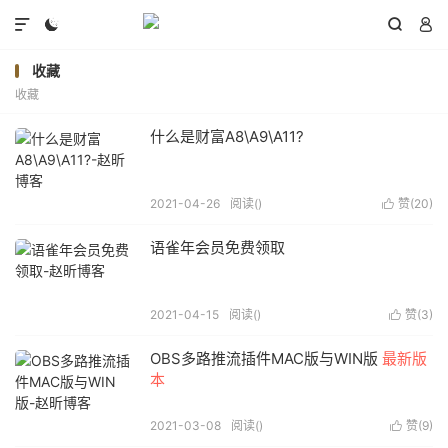




收藏
收藏
什么是财富A8\A9\A11?
2021-04-26
阅读(
)
赞(
20
)

语雀年会员免费领取
2021-04-15
阅读(
)
赞(
3
)

OBS多路推流插件MAC版与WIN版
最新版
本
2021-03-08
阅读(
)
赞(
9
)
